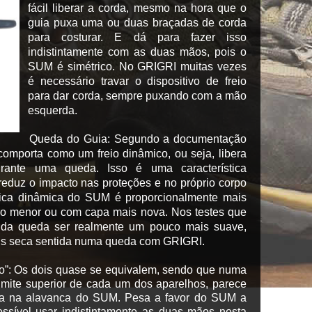
fácil liberar a corda, mesmo na hora que o
guia puxa uma ou duas braçadas de corda
para costurar. E dá para fazer isso
indistintamente com as duas mãos, pois o
SUM é simétrico. No GRIGRI muitas vezes
é necessário travar o dispositivo de freio
para dar corda, sempre puxando com a mão
esquerda.
Queda do Guia
: Segundo a documentação
omporta como um freio dinâmico, ou seja, libera
ante uma queda. Isso é uma característica
reduz o impacto nas proteções e no próprio corpo
stica dinâmica do SUM é proporcionalmente mais
ro menor ou com capa mais nova. Nos testes que
 da queda ser realmente um pouco mais suave,
s seca sentida numa queda com GRIGRI.
o”
: Os dois quase se equivalem, sendo que numa
imite superior de cada um dos aparelhos, parece
rça na alavanca do SUM. Pesa a favor do SUM a
ossível usar indistintamente as duas mãos nesta