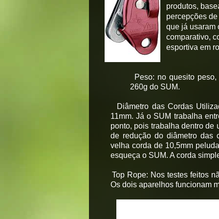
produtos, base
percepções de 
que já usaram 
comparativo, c
esportiva em r
Peso
: no quesito peso
260g do SUM.
Diâmetro das Cordas Utiliz
11mm. Já o SUM trabalha ent
ponto, pois trabalha dentro de
de redução do diâmetro das c
velha corda de 10,5mm pelud
esqueça o SUM. A corda simple
Top Rope
: Nos testes feitos
Os dois aparelhos funcionam m