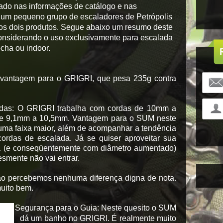
ado nas informações de catálogo e nas
um pequeno grupo de escaladores de Petrópolis
os dois produtos. Segue abaixo um resumo deste
onsiderando o uso exclusivamente para escalada
ocha ou indoor.
, vantagem para o GRIGRI, que pesa 235g contra
adas
: O GRIGRI trabalha com cordas de 10mm a
re 9,1mm a 10,5mm. Vantagem para o SUM neste
 uma faixa maior, além de acompanhar a tendência
ordas de escalada. Já se quiser aproveitar sua
a (e conseqüentemente com diâmetro aumentado)
smente não vai entrar.
 não percebemos nenhuma diferença digna de nota.
uito bem.
Segurança para o Guia
: Neste quesito o SUM
dá um banho no GRIGRI. É realmente muito