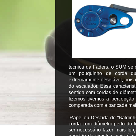
técnica da Faders, o SUM se c
um pouquinho de corda dur
extremamente desejável, pois 
do escalador. Essa caracterí
sentida com cordas de diâmet
fizemos tivemos a percepção
comparada com a pancada mai
Rapel ou Descida de “Baldinh
corda com diâmetro perto do l
ser necessário fazer mais fo
questão da simetria, pois é p