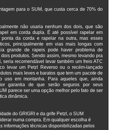
vantagem para o SUM, que custa cerca de 70% do
oalmente não usaria nenhum dos dois, que são
pel em corda dupla. É até possível rapelar em
a ponta da corda e rapelar na outra, mas esses
ticos, principalmente em vias mais longas com
cia grande de rapeis pode haver problema de
os dois produtos. Sendo assim, mesmo levando pra
seria recomendável levar também um freio ATC
ico levar um Petzl Reverso ou o recém-lançado
dutos mais leves e baratos que tem um pacote de
ao uso em montanha. Para aqueles que, ainda
ior garantia de que serão seguros por seus
UM parece ser uma opção melhor pelo fato de ser
tica dinâmica.
ilidade do GRIGRI e da grife Petzl, o SUM
iderar numa compra. Em qualquer escolha é
as informações técnicas disponibilizadas pelos