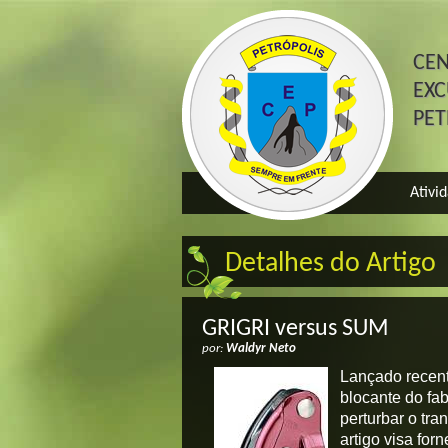
CE
EXC
PE
Ativi
Detalhes do Artigo
GRIGRI versus SUM
por:
Waldyr Neto
Lançado recent
blocante do fa
perturbar o tra
artigo visa fo