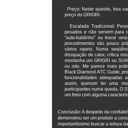
Preço
: Neste quesito, boa 
preço do GRIGRI.
Escalada Tradicional
: Pess
pesados e não servem para ra
“auto-baldinho” ou travar um
procedimentos são pouco prá
vários rapeis. Numa seqüên
dissipação de calor, crítica n
montanha um GRIGRI ou SUM, 
ou oito. Me parece mais prát
Black Diamond ATC Guide, pro
funcionalidades adequadas 
assim, queiram ter uma ma
participantes numa queda, O S
um freio com alguma caracterís
Conclusão
: A despeito da confiab
demonstrou ser um produto a cons
importantíssimo buscar a leitura d