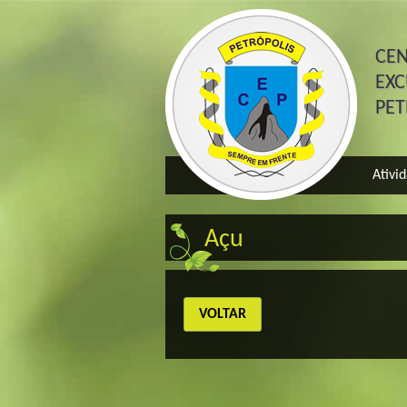
CE
EXC
PE
Ativi
Açu
VOLTAR